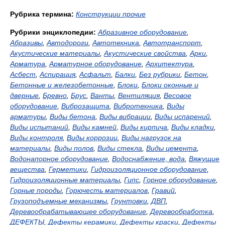
Рубрика термина:
Конструкции прочие
Рубрики энциклопедии:
Абразивное оборудование
,
Абразивы
,
Автодороги
,
Автотехника
,
Автотранспорт
,
Акустические материалы
,
Акустические свойства
,
Арки
,
Арматура
,
Арматурное оборудование
,
Архитектура
,
Асбест
,
Аспирация
,
Асфальт
,
Балки
,
Без рубрики
,
Бетон
,
Бетонные и железобетонные
,
Блоки
,
Блоки оконные и
дверные
,
Бревно
,
Брус
,
Ванты
,
Вентиляция
,
Весовое
оборудование
,
Виброзащита
,
Вибротехника
,
Виды
арматуры
,
Виды бетона
,
Виды вибрации
,
Виды испарений
,
Виды испытаний
,
Виды камней
,
Виды кирпича
,
Виды кладки
,
Виды контроля
,
Виды коррозии
,
Виды нагрузок на
материалы
,
Виды полов
,
Виды стекла
,
Виды цемента
,
Водонапорное оборудование
,
Водоснабжение, вода
,
Вяжущие
вещества
,
Герметики
,
Гидроизоляционное оборудование
,
Гидроизоляционные материалы
,
Гипс
,
Горное оборудование
,
Горные породы
,
Горючесть материалов
,
Гравий
,
Грузоподъемные механизмы
,
Грунтовки
,
ДВП
,
Деревообрабатывающее оборудование
,
Деревообработка
,
ДЕФЕКТЫ
,
Дефекты керамики
,
Дефекты краски
,
Дефекты