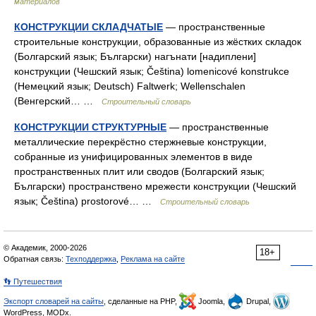
материалов
КОНСТРУКЦИИ СКЛАДЧАТЫЕ
— пространственные
строительные конструкции, образованные из жёстких складок
(Болгарский язык; Български) нагънати [надиплени]
конструкции (Чешский язык; Čeština) lomenicové konstrukce
(Немецкий язык; Deutsch) Faltwerk; Wellenschalen
(Венгерский… …
Строительный словарь
КОНСТРУКЦИИ СТРУКТУРНЫЕ
— пространственные
металлические перекрёстно стержневые конструкции,
собранные из унифицированных элементов в виде
пространственных плит или сводов (Болгарский язык;
Български) пространствено мрежести конструкции (Чешский
язык; Čeština) prostorové… …
Строительный словарь
© Академик, 2000-2026
18+
Обратная связь:
Техподдержка
,
Реклама на сайте
👣 Путешествия
Экспорт словарей на сайты
, сделанные на PHP,
Joomla,
Drupal,
WordPress, MODx.