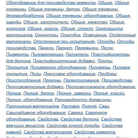
Оборудование для производства цемента
,
Общие
,
Общие
термины
,
Общие термины, бетон
,
Общие термины,
деревообработка
,
Общие термины, оборудование
,
Общие,
заводы
,
Общие, заполнители
,
Общие, качество
,
Общие,
коррозия
,
Общие, краски
,
Общие, стекло
,
Огнезащита
материалов
,
Огнеупоры
,
Опалубка
,
Освещение
,
Отделочные
материалы
,
Отклонения при испытаниях
,
Отходы
,
Отходы
производства
,
Панели
,
Паркет
,
Перемычки
,
Песок
,
Пигменты
,
Пиломатериал
,
Питатели
,
Пластификаторы
для бетона
,
Пластифицирующие добавки
,
Плиты
,
Покрытия
,
Полимерное оборудование
,
Полимеры
,
Половое
покрытие
,
Полы
,
Прессовое оборудование
,
Приборы
,
Приспособления
,
Прогоны
,
Проектирование
,
Производства
,
Противоморозные добавки
,
Противопожарное оборудование
,
Прочие
,
Прочие, бетон
,
Прочие, замазки
,
Прочие, краски
,
Прочие, оборудование
,
Разновидности древесины
,
Разрушения материалов
,
Раствор
,
Ригеля
,
Сваи
,
Сваизабивное оборудование
,
Сварка
,
Сварочное
оборудование
,
Свойства
,
Свойства бетона
,
Свойства
вяжущих веществ
,
Свойства горной породы
,
Свойства
камней
,
Свойства материалов
,
Свойства цемента
,