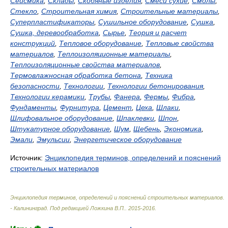
Сейсмика
,
Склады
,
Скобяные изделия
,
Смеси сухие
,
Смолы
,
Стекло
,
Строительная химия
,
Строительные материалы
,
Суперпластификаторы
,
Сушильное оборудование
,
Сушка
,
Сушка, деревообработка
,
Сырье
,
Теория и расчет
конструкций
,
Тепловое оборудование
,
Тепловые свойства
материалов
,
Теплоизоляционные материалы
,
Теплоизоляционные свойства материалов
,
Термовлажносная обработка бетона
,
Техника
безопасности
,
Технологии
,
Технологии бетонирования
,
Технологии керамики
,
Трубы
,
Фанера
,
Фермы
,
Фибра
,
Фундаменты
,
Фурнитура
,
Цемент
,
Цеха
,
Шлаки
,
Шлифовальное оборудование
,
Шпаклевки
,
Шпон
,
Штукатурное оборудование
,
Шум
,
Щебень
,
Экономика
,
Эмали
,
Эмульсии
,
Энергетическое оборудование
Источник:
Энциклопедия терминов, определений и пояснений
строительных материалов
Энциклопедия терминов, определений и пояснений строительных материалов.
- Калининград
.
Под редакцией Ложкина В.П.
.
2015-2016
.